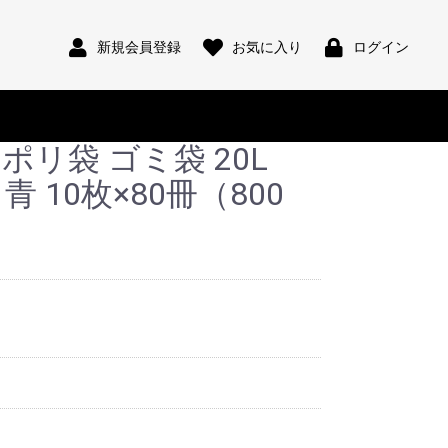
新規会員登録
お気に入り
ログイン
ポリ袋 ゴミ袋 20L
袋
保存袋
規格袋
90L
70L
45L
30L
20L
7L
00 青 10枚×80冊（800