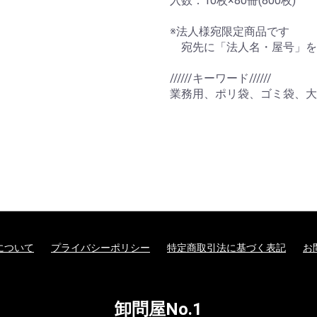
入数：10枚×80冊(800枚)
※法人様宛限定商品です
宛先に「法人名・屋号」を
//////キーワード//////
業務用、ポリ袋、ゴミ袋、大
について
プライバシーポリシー
特定商取引法に基づく表記
お
卸問屋No.1