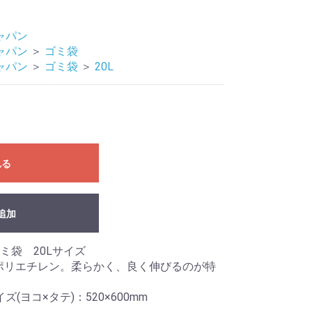
ャパン
ャパン
＞
ゴミ袋
ャパン
＞
ゴミ袋
＞
20L
れる
追加
ミ袋 20Lサイズ
度ポリエチレン。柔らかく、良く伸びるのが特
ズ(ヨコ×タテ)：520×600mm