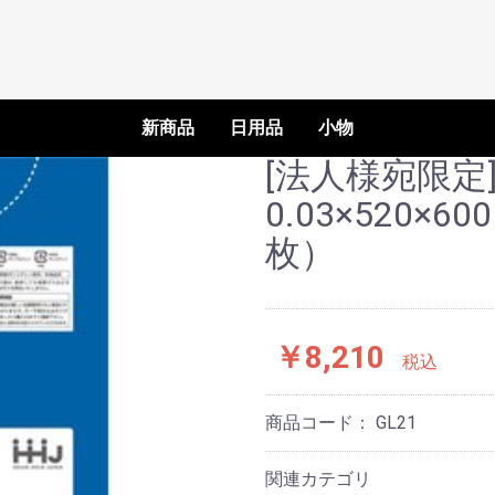
新商品
日用品
小物
[法人様宛限定]
ハウスホールドジャパ
雑貨
ゴミ
0.03×520×6
ン
枚）
￥8,210
税込
商品コード：
GL21
関連カテゴリ